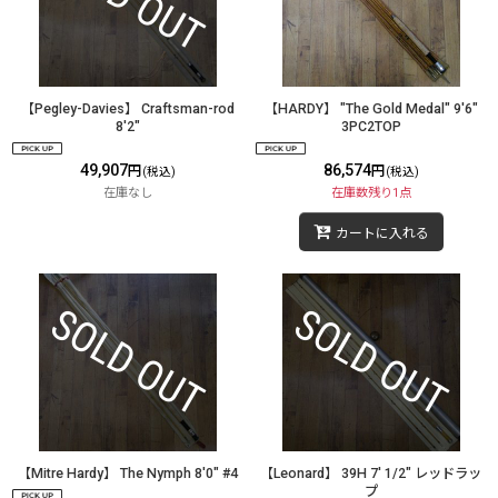
【Pegley-Davies】 Craftsman-rod
【HARDY】 "The Gold Medal" 9'6"
8'2"
3PC2TOP
49,907
86,574
円
円
(税込)
(税込)
在庫なし
在庫数残り1点
カートに入れる
【Mitre Hardy】 The Nymph 8'0" #4
【Leonard】 39H 7' 1/2" レッドラッ
プ