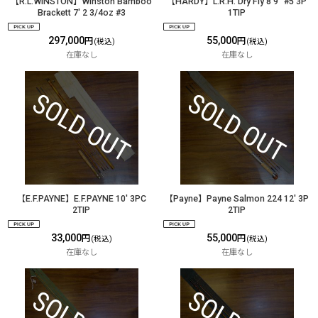
【R.L.WINSTON】Winston Bamboo
【HARDY】L.R.H. Dry Fly 8'9" #5 3P
Brackett 7' 2 3/4oz #3
1TIP
297,000
55,000
円
円
(税込)
(税込)
在庫なし
在庫なし
【E.F.PAYNE】E.F.PAYNE 10' 3PC
【Payne】Payne Salmon 224 12' 3P
2TIP
2TIP
33,000
55,000
円
円
(税込)
(税込)
在庫なし
在庫なし