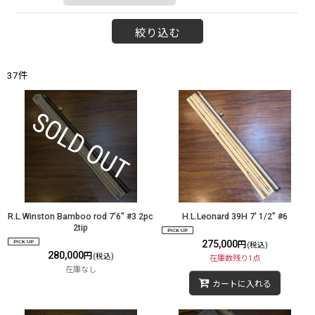
絞り込む
37
件
R.L.Winston Bamboo rod 7'6" #3 2pc
H.L.Leonard 39H 7' 1/2" #6
2tip
275,000
円
(税込)
280,000
円
(税込)
在庫数残り1点
在庫なし
カートに入れる