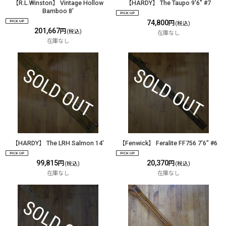
【R.L.Winston】 Vintage Hollow
【HARDY】 The Taupo 9'6" #7
Bamboo 8'
74,800
円
(税込)
201,667
円
(税込)
在庫なし
在庫なし
【HARDY】 The LRH Salmon 14'
【Fenwick】 Feralite FF756 7'6" #6
99,815
20,370
円
円
(税込)
(税込)
在庫なし
在庫なし