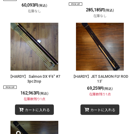
60,093
円
(税込)
285,185
円
(税込)
在庫なし
在庫なし
【HARDY】 Salmon DX 9'6" #7
【HARDY】JET SALMON FLY ROD
3pc2top
13'
69,259
円
(税込)
162,963
円
(税込)
在庫数残り1点
在庫数残り1点
カートに入れる
カートに入れる