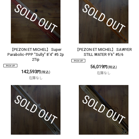
【PEZON ET MICHEL】 Super
【PEZON ET MICHEL】 SAWYER
Parabolic-PPP "Sully" 8'4" #5 2p
STILL WATER 9'6" #5/6
2Tip
56,019
円
(税込)
142,593
円
(税込)
在庫なし
在庫なし