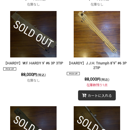
在庫なし
在庫なし
【HARDY】W.F. HARDY 9' #6 3P 3TIP
【HARDY】J.J.H. Triumph 8'9" #6 3P
2TIP
88,000
円
(税込)
88,000
円
(税込)
在庫なし
在庫数残り1点
カートに入れる