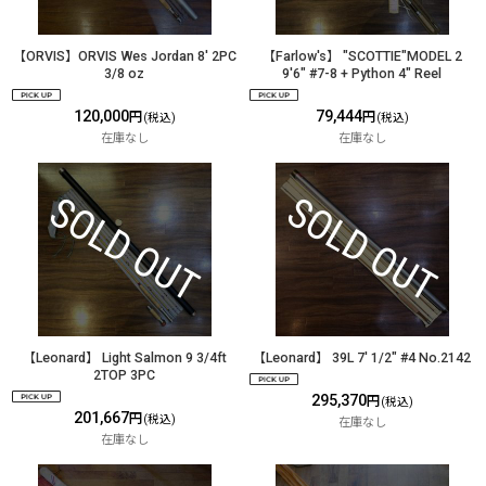
【ORVIS】ORVIS Wes Jordan 8' 2PC
【Farlow's】 "SCOTTIE"MODEL 2
3/8 oz
9'6" #7-8 + Python 4" Reel
120,000
79,444
円
円
(税込)
(税込)
在庫なし
在庫なし
【Leonard】 Light Salmon 9 3/4ft
【Leonard】 39L 7' 1/2" #4 No.2142
2TOP 3PC
295,370
円
(税込)
201,667
円
(税込)
在庫なし
在庫なし