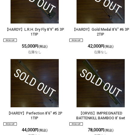
【HARDY】L.R.H. Dry Fly 8'9" #5 3P
【HARDY】Gold Medal 8'6" #6 3P
1TIP
2TIP
55,000
42,000
円
円
(税込)
(税込)
在庫なし
在庫なし
【HARDY】Perfection 8'6" #5 2P
【ORVIS】IMPREGNATED
1TIP
BATTENKILL BAMBOO 8' 6wt
44,000
78,000
円
円
(税込)
(税込)