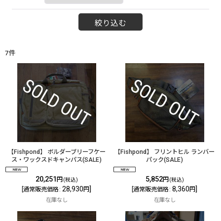
絞り込む
7
件
【Fishpond】 ボルダーブリーフケー
【Fishpond】 フリントヒル ランバー
ス・ワックスドキャンパス(SALE)
パック(SALE)
20,251
5,852
円
円
(税込)
(税込)
28,930
]
8,360
]
[
通常販売価格
:
円
[
通常販売価格
:
円
在庫なし
在庫なし