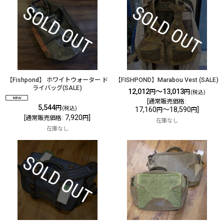
【Fishpond】 ホワイトウォーター ド
【FISHPOND】Marabou Vest (SALE)
ライバッグ(SALE)
12,012
～13,013
円
円
(税込)
[
通常販売価格
:
5,544
円
(税込)
17,160
～18,590
]
円
円
7,920
]
[
通常販売価格
:
円
在庫なし
在庫なし