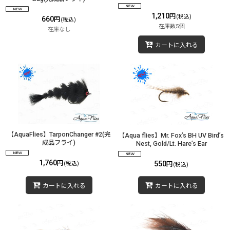
1,210
円
(税込)
660
円
(税込)
在庫数5個
在庫なし
カートに入れる
【AquaFlies】TarponChanger #2(完
【Aqua flies】Mr. Fox’s BH UV Bird’s
成品フライ)
Nest, Gold/Lt. Hare’s Ear
1,760
円
550
(税込)
円
(税込)
カートに入れる
カートに入れる