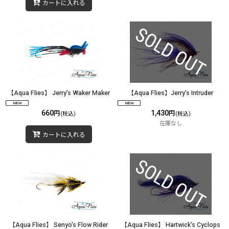
カートに入れる
【Aqua Flies】 Jerry's Waker Maker
【Aqua Flies】Jerry's Intruder
660
1,430
円
円
(税込)
(税込)
在庫なし
カートに入れる
【Aqua Flies】 Senyo's Flow Rider
【Aqua Flies】 Hartwick's Cyclops