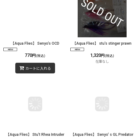
【Aqua Flies】 Senyo's OCD
【Aqua Flies】 stu's stinger prawn
770
1,320
円
円
(税込)
(税込)
在庫なし
カートに入れる
【Aqua Flies】 Stu't Rhea Intruder
【Aqua Flies】 Senyo' s GL Predator