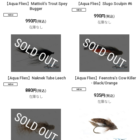
【Aqua Flies】Mattioli's Trout Spey
【Aqua Flies】Slugo Sculpin #6
Bugger
990
円
(税込)
990
円
(税込)
在庫なし
在庫なし
【Aqua Flies】Naknek Tube Leech
【Aqua Flies】Feenstra's Cow Killer
- Black/Orange
880
円
(税込)
935
円
(税込)
在庫なし
在庫なし