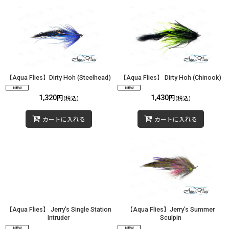
【Aqua Flies】Dirty Hoh (Steelhead)
【Aqua Flies】 Dirty Hoh (Chinook)
1,320
1,430
円
円
(税込)
(税込)
カートに入れる
カートに入れる
【Aqua Flies】 Jerry's Single Station
【Aqua Flies】Jerry's Summer
Intruder
Sculpin