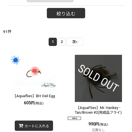
絞り込む
91
件
1
2
次
»
【Aquaflies】BH Veil Egg
605
円
(税込)
【AquaFlies】Mr. Hankey -
Tan/Brown #2(完成品フライ)
990
円
(税込)
カートに入れる
在庫なし