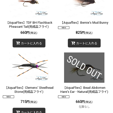
【AquaFlies】TDF BH Flashback
【Aquaflies】Bernie’s Mud Bunny
Pheasant Tail(完成品フライ)
660
825
円
円
(税込)
(税込)
カートに入れる
カートに入れる
【AquaFlies】Clemens' Steelhead
【AquaFlies】Bead Abdomen
Stone(完成品フライ)
Hare's Ear - Natural(完成品フライ)
715
660
円
円
(税込)
(税込)
在庫なし
カートに入れる