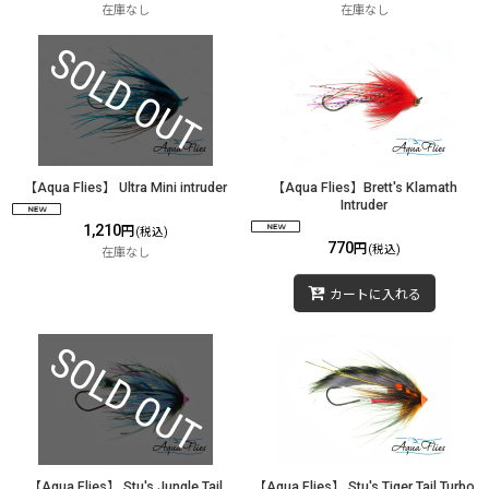
在庫なし
在庫なし
【Aqua Flies】 Ultra Mini intruder
【Aqua Flies】Brett's Klamath
Intruder
1,210
円
(税込)
770
円
(税込)
在庫なし
カートに入れる
【Aqua Flies】 Stu's Jungle Tail
【Aqua Flies】 Stu's Tiger Tail Turbo