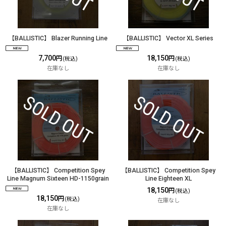
【BALLISTIC】 Blazer Running Line
【BALLISTIC】 Vector XL Series
7,700
18,150
円
円
(税込)
(税込)
在庫なし
在庫なし
【BALLISTIC】 Competition Spey
【BALLISTIC】 Competition Spey
Line Magnum Sixteen HD-1150grain
Line Eighteen XL
18,150
円
(税込)
18,150
円
(税込)
在庫なし
在庫なし