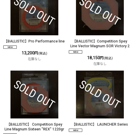
【BALLISTIC】Pro Performance line
【BALLISTIC】Competition Spey
Line Vector Magnum SOR Victory 2
13,200
円
(税込)
18,150
円
(税込)
在庫なし
在庫なし
【BALLISTIC】 Competition Spey
【BALLISTIC】 LAUNCHER Series
Line Magnum Sixteen "REX" 1220gr