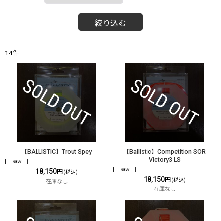
絞り込む
14
件
【BALLISTIC】Trout Spey
【Ballistic】Competition SOR
Victory3 LS
18,150
円
(税込)
18,150
円
(税込)
在庫なし
在庫なし