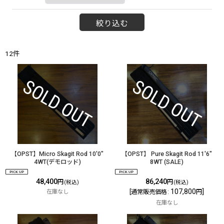
絞り込む
12
件
【OPST】Micro Skagit Rod 10'0"
【OPST】 Pure Skagit Rod 11'6"
4WT(デモロッド)
8WT (SALE)
48,400
86,240
円
円
(税込)
(税込)
107,800
]
在庫なし
[
通常販売価格
:
円
在庫なし