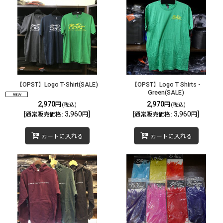
【OPST】Logo T-Shirt(SALE)
【OPST】Logo T Shirts -
Green(SALE)
2,970
2,970
円
円
(税込)
(税込)
3,960
]
3,960
]
[
通常販売価格
:
円
[
通常販売価格
:
円
カートに入れる
カートに入れる