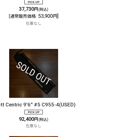
37,730
円
(税込)
53,900
]
[
通常販売価格
:
円
在庫なし
tt Centric 9'6'' #5 C955-4(USED)
92,400
円
(税込)
在庫なし