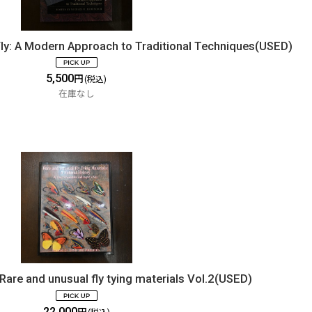
Fly: A Modern Approach to Traditional Techniques(USED)
5,500
円
(税込)
在庫なし
Rare and unusual fly tying materials Vol.2(USED)
22,000