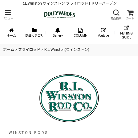
R.L.Winston ウィンストン フライロッド | ドリーバーデン
メニュー
商品検索
カート
FISHING
ホーム
商品カテゴリ
Gallery
COLUMN
Youtube
GUIDE
ホーム
>
フライロッド
>
R.L.Winston(ウィンストン)
WINSTON RODS