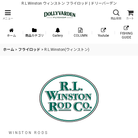
R.L.Winston ウィンストン フライロッド | ドリーバーデン
メニュー
商品検索
カート
FISHING
ホーム
商品カテゴリ
Gallery
COLUMN
Youtube
GUIDE
ホーム
>
フライロッド
>
R.L.Winston(ウィンストン)
WINSTON RODS