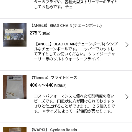
ターのフライや、各種大型ストリーマーのアイと
してお勧めです。 チェ…
【ANGLE】BEAD CHAIN(チェーンボール)
275
円
(税込)
【ANGLE】BEAD CHAIN(チェーンボール) シンプ
ルなチェーンボールです。 ニッパーでカットし
てアイとしてお使いください。 クレイジーチャ
ーリー等のソルトウォーターフライパ…
【Tiemco】ブライトビーズ
406
～440
円
円
(税込)
コストパフォーマンスに優れた切削精度の高い
ビーズです。 円錐状に穴が開けられておりすっ
きりと仕上げることができます。 ２５個入りで
す。 ＊サイズによって一部値段が異なります。
【WAPSI】 Cyclops Beads