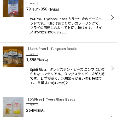
791
～858
円
円
(税込)
WAPSI、Cyclops Beads カラー付きのビーズヘ
ッドです。 他にはあまりないカラーリングで、
フライの用途に合わせてお使い頂けます。 サイ
ズは5/32"(HOOK SIZE…
【Spirit River】 Tungsten Beads
1,595
円
(税込)
Spirit River、タングステン・ビーズ ニンフには欠
かせないマテリアル、タングステンビーズが入荷
です。 比重が高く、水馴染みが良いのも特徴で
す。 重量は1/8(3.2mm)と…
【D'sFlyes】Tyers Glass Beads
264
円
(税込)