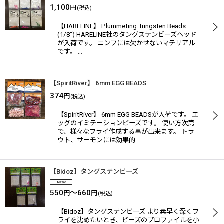
1,100
円
(税込)
【HARELINE】 Plummeting Tungsten Beads
(1/8") HARELINE社のタングステンビーズヘッド
が入荷です。 ニンフには欠かせないマテリアル
です。 …
【SpiritRiver】 6mm EGG BEADS
374
円
(税込)
【SpiritRiver】 6mm EGG BEADSが入荷です。 エ
ッグのイミテーションビーズです。 使い方次第
で、様々なフライ作成する事が出来ます。 トラ
ウト、サーモンには効果的…
【Bidoz】タングステンビーズ
550
～660
円
円
(税込)
【Bidoz】タングステンビーズ より素早く深くフ
ライを沈めたいとき、ビーズのプロファイルを小