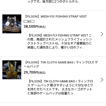
ッグです。後方部に2つのボトルホル…
【FILSON】MESH FLY FISHING STRAP VEST
38,500
円
(税込)
【FILSON】MESH FLY FISHING STRAP VEST こ
の度、再設計されたメッシュフライフィッシン
グストラップベストは、十分なギア運搬能力と
卓越した通気性により、暖かい日のフィ…
【FILSON】TIN CLOTH GAME BAG / ティンクロス ゲ
ームバッグ
29,700
円
(税込)
【FILSON】TIN CLOTH GAME BAG / ティンクロ
ス ゲームバッグ 動きやすいように十分なゆとり
を持たせたベストです。 大きなカーゴポケット
と背部のゲームバッグは容量たっ…