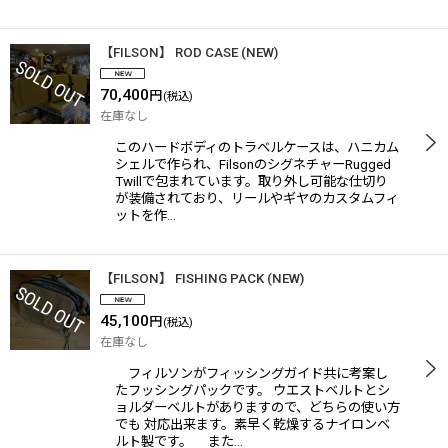
【FILSON】 ROD CASE (NEW)
70,400
円
(税込)
在庫なし
このハードボディのトラベルケースは、ハニカム
シェルで作られ、FilsonのシグネチャーRugged
Twillで包まれています。取り外し可能な仕切り
が装備されており、リールやギヤのカスタムフィ
ットを作…
【FILSON】 FISHING PACK (NEW)
45,100
円
(税込)
在庫なし
フィルソンがフィッシングガイド共に考案し
たフッシングパックです。 ウエストベルトとシ
ョルダーベルトがありますので、どちらの使い方
でも 対応出来ます。素早く乾燥するナイロンベ
ルト製です。 また…