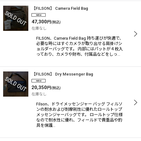
【FILSON】 Camera Field Bag
47,300
円
(税込)
在庫なし
FILSON、Camera Field Bag 持ち運びが快適で、
必要な時にはすぐカメラが取り出せる肩掛けシ
ョルダーバッグです。 内部にはパットが４枚入
っており、カメラや財布、付属品などをしっ…
【FILSON】 Dry Messenger Bag
20,350
円
(税込)
在庫なし
Filson、ドライメッセンジャー バッグ フィルソ
ンの耐水および耐摩耗性に優れたロールトップ
メッセンジャーバッグです。 ロールトップ仕様
なので耐水性に優れ、フィールドで貴重品や釣
具を保護…