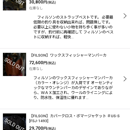
30,800
円
(税込)
在庫なし
フィルソンのストラップベストです。 必要最
低限の釣り具を収納出来れば、問題無しです。
必要以上に使わない小物を持ち歩く事が多いの
ですが、釣行前に再確認して フィルソンのベス
トに収納すれば、軽快…
【FILSON】ワックスフィッシャーマンパーカ
72,600
円
(税込)
在庫なし
フィルソンのワックスフィッシャーマンパーカ
（カラー・オレンジ）が入荷です オーセンティ
ックなマウンテンパーカのデザインでありなが
ら、ＷＡＸ加工され、ウールのライニングによ
り、防水性、保温性に優れます…
【FILSON】カバークロス・ボマージャケット ＃US-S
[
FSJ-1493
]
29,700
円
(税込)