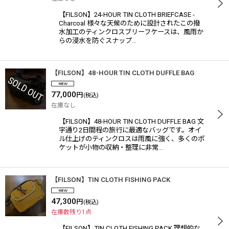
【FILSON】24-HOUR TIN CLOTH BRIEFCASE -
Charcoal 様々な天候のために設計されたこの撥
水加工のティンクロスブリーフケースは、風雨か
らの浸水を防ぐスナップ…
【FILSON】48-HOUR TIN CLOTH DUFFLE BAG
77,000
円
(税込)
在庫なし
【FILSON】48-HOUR TIN CLOTH DUFFLE BAG 文
字通り2日間程の旅行に最適なバッグです。オイ
ル仕上げのティンクロスは雨風に強く、多くのポ
ケットが小物の収納・整理に非常…
【FILSON】TIN CLOTH FISHING PACK
47,300
円
(税込)
在庫数残り1点
【FILSON】TIN CLOTH FISHING PACK 理想的な