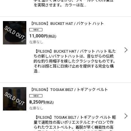
手を温かく保ちながら、フィールドでの作業性
を実現させます。 カラーは左…
【FILSON】BUCKET HAT / バケット ハット
11,000
円
(税込)
在庫なし
【FILSON】BUCKET HAT / バケット ハット 私た
ちの新しいバケットハットは、昔ながらの伝統
的な釣り用帽子を模したクラシックなものです。
それは顔と耳に日焼け止めを提供する完全な構
造…
【FILSON】TOGIAK BELT / トギアック ベルト
8,250
円
(税込)
在庫なし
【FILSON】TOGIAK BELT / トギアック ベルト 軽
量で速乾性の高いポリエステルとナイロンで作
られたウエストベルト。着脱が早く機能性の高