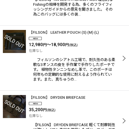
Fishingの相棒を開発する為、多くのフライフィ
ッシングガイドからの意見を聞きました。 その
為このバッグには多くの装…
【FILSON】 LEATHER POUCH (S) (M) (L)
12,980
～18,900
円
円
(税込)
在庫なし
フィルソンのシアトル工場で、耐久性のある柔
軟な3オンスの皮を 手作業で手作りしたポーチで
す。 植物性タンニンなめし革で、このポーチは
何年もの定期的な使用に耐えるよう作られてい
ます。また、真ちゅうの…
【FILSON】 DRYDEN BRIEFCASE
35,200
円
(税込)
在庫なし
【FILSON】 DRYDEN BRIEFCASE 軽くて耐摩耗性