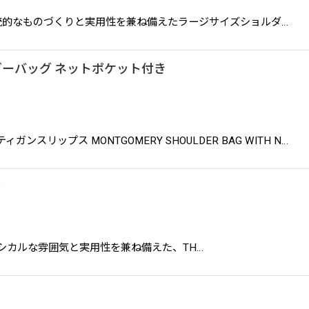
arge 英国の伝統的なものづくりと実用性を兼ね備えたラージサイズショルダ…
 ショルダーバッグ ネットポケット付き
 クオリティガンスリップス MONTGOMERY SHOULDER BAG WITH N…
P
mas SP クラシカルな雰囲気と実用性を兼ね備えた、TH…