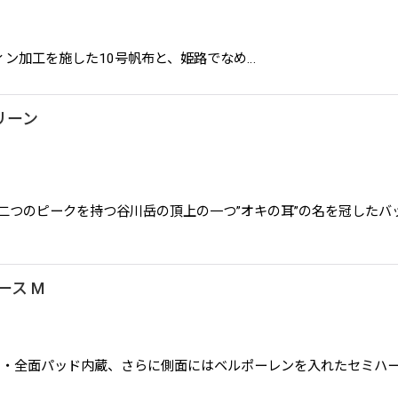
r SP パラフィン加工を施した10号帆布と、姫路でなめ…
グリーン
ャーグリーン 二つのピークを持つ谷川岳の頂上の一つ”オキの耳”の名を冠
ケース M
リールケース M ・全面パッド内蔵、さらに側面にはベルポーレンを入れた