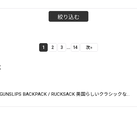
絞り込む
...
1
2
3
14
次
»
K
LITY GUNSLIPS BACKPACK / RUCKSACK 英国らしいクラシックな…