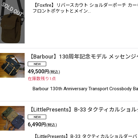
【Foxfire】リバースカウト ショルダーポー
フロントポケットとメイン…
【Barbour】130周年記念モデル メッセン
49,500
円
(税込)
在庫数残り1点
Barbour 130th Anniversary Transp
【LittlePresents】B-33 タクティカルシ
6,490
円
(税込)
【LittlePresents】B-33 タクティカ