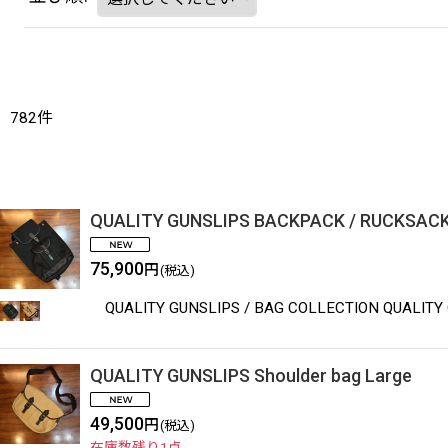
782
件
QUALITY GUNSLIPS BACKPACK / RUCKSAC
75,900
円
(税込)
QUALITY GUNSLIPS / BAG COLLECTION QUA
QUALITY GUNSLIPS Shoulder bag Large
49,500
円
(税込)
在庫数残り1点