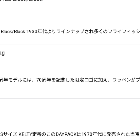
N LIMITED Black/Black 1930年代よりラインナップされ多くの
ag
onToteBag 70周年モデルには、70周年を記念した限定ロゴに加え、
 TOP BAG Sサイズ KELTY定番のこのDAYPACKは1970年代に