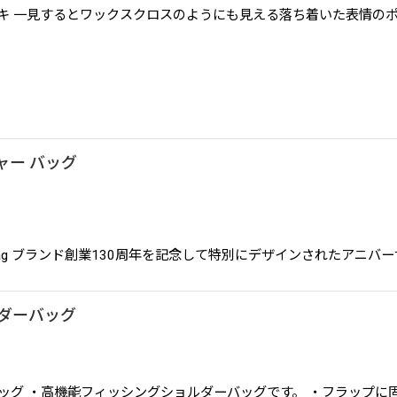
チ カーキ 一見するとワックスクロスのようにも見える落ち着いた表
ジャー バッグ
ort Crossbody Bag ブランド創業130周年を記念して特別にデザインさ
ョルダーバッグ
ルショルダーバッグ ・高機能フィッシングショルダーバッグです。 ・フ