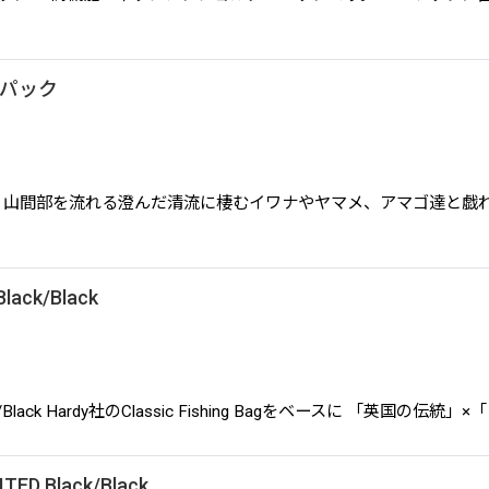
クパック
クパック 山間部を流れる澄んだ清流に棲むイワナやヤマメ、アマゴ達
lack/Black
Black/Black Hardy社のClassic Fishing Bagをベースに 「英国
TED Black/Black