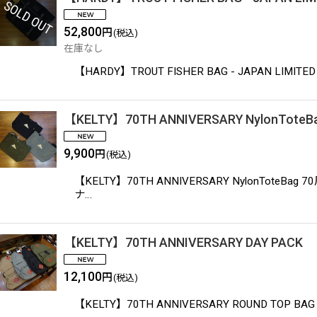
52,800
円
(税込)
在庫なし
【HARDY】TROUT FISHER BAG - JAPA
【KELTY】70TH ANNIVERSARY NylonToteB
9,900
円
(税込)
【KELTY】70TH ANNIVERSARY Nyl
ナ…
【KELTY】70TH ANNIVERSARY DAY PACK
12,100
円
(税込)
【KELTY】70TH ANNIVERSARY ROUND