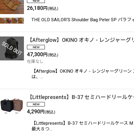
26,180
円
(税込)
THE OLD SAILOR'S Shoulder Bag Pete
【Afterglow】OKINO オキノ - レンジャー
47,300
円
(税込)
在庫なし
【Afterglow】OKINO オキノ - レンジ
は、…
【Littlepresents】B-37 セミハードリール
4,290
円
(税込)
【Littlepresents】B-37 セミハード
最大８つ…