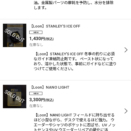
油。金属製パーツの摩耗を予防し、水分を排除
します。
【Loon】STANLEY'S ICE OFF
1,430
円
(税込)
在庫なし
【Loon】STANLEY'S ICE OFF 冬季の釣りに必須
なガイド凍結防止剤です。 ペースト状になって
おり、溶かした状態で、事前にガイドなどに塗り
つけてご使用ください。
【Loon】NANO LIGHT
3,300
円
(税込)
在庫なし
【Loon】NANO LIGHT フィールドに持ち出せる
ほど小型ながら、デスクで使えるほど強力。 ウ
エーダーやシャツのポケットに忍ばせ、UV ノッ
トセンスやUV ウエーダーリペアの硬化に活…