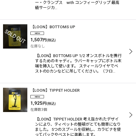
ー・クランプス with コンフィーグリップ 最高
級サージカ…
【LOON】BOTTOMS UP
1,507
円
(税込)
在庫なし
【LOON】BOTTOMS UP 1/2 オンスボトルを携行
するためのキャディ。ラバーキャップにボトル末
端を挿入して使います。 スティールワイヤでベ
ストのDカンなどに吊してください。（フロ…
【LOON】TIPPET HOLDER
1,925
円
(税込)
在庫数3個
【LOON】TIPPET HOLDER 考え抜かれたデザイ
ンにより、ティペットの整頓がとても簡単になり
ました。 5つのスプールを収納し、カラビナを使
ってパックやベストに装着します。