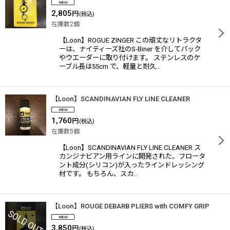
2,805
円
(税込)
在庫数2個
【Loon】ROGUE ZINGER この頑丈なリトラクタ
ーは、ナイティーズ社のS-Biner を介してパック
やウエーダーに取り付けます。 ステンレスのケ
ーブル長は55cm で、軽量と耐久…
【Loon】SCANDINAVIAN FLY LINE CLEANER
1,760
円
(税込)
在庫数5個
【Loon】SCANDINAVIAN FLY LINE CLEANER ス
カンジナビアン用ラインに開発された、フロータ
ント成分(シリコン)が入ったラインドレッシング
材です。 もちろん、スカ…
【Loon】ROUGE DEBARB PLIERS with COMFY GRIP
3,850
円
(税込)