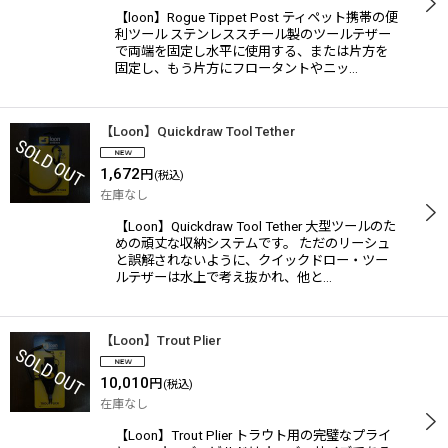
【loon】Rogue Tippet Post ティペット携帯の便
利ツール ステンレススチール製のツールテザー
で両端を固定し水平に使用する、または片方を
固定し、もう片方にフロータントやニッ…
【Loon】Quickdraw Tool Tether
1,672
円
(税込)
在庫なし
【Loon】Quickdraw Tool Tether 大型ツールのた
めの頑丈な収納システムです。 ただのリーシュ
と誤解されないように、クイックドロー・ツー
ルテザーは水上で考え抜かれ、他と…
【Loon】Trout Plier
10,010
円
(税込)
在庫なし
【Loon】Trout Plier トラウト用の完璧なプライ