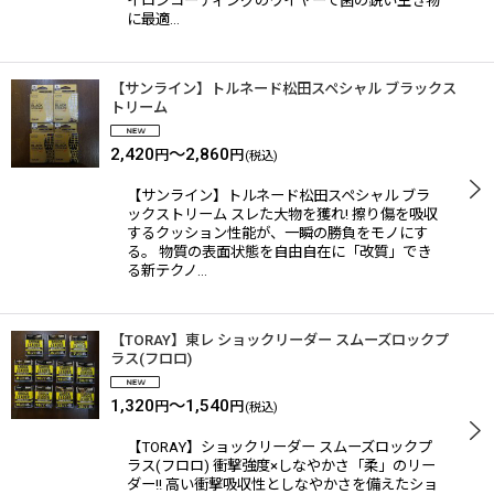
イロンコーティングのワイヤーで歯の鋭い生き物
に最適…
【サンライン】トルネード松田スペシャル ブラックス
トリーム
2,420
～2,860
円
円
(税込)
【サンライン】トルネード松田スペシャル ブラ
ックストリーム スレた大物を獲れ! 擦り傷を吸収
するクッション性能が、一瞬の勝負をモノにす
る。 物質の表面状態を自由自在に「改質」でき
る新テクノ…
【TORAY】東レ ショックリーダー スムーズロックプ
ラス(フロロ)
1,320
～1,540
円
円
(税込)
【TORAY】ショックリーダー スムーズロックプ
ラス(フロロ) 衝撃強度×しなやかさ「柔」のリー
ダー!! 高い衝撃吸収性としなやかさを備えたショ