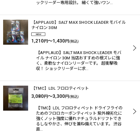
ックリーダー専用設計。 細くて強いワン…
【APPLAUD】SALT MAX SHOCK LEADER モバイル
ナイロン 30M
1,210
～1,430
円
円
(税込)
【APPLAUD】SALT MAX SHOCK LEADER モバ
イル ナイロン 30M 当店おすすめの根ズレに強
く、柔軟なナイロンリーダーです。 超衝撃吸
収！ ショックリーダーに求…
【TMC】LDL フロロティペット
3,080
～3,300
円
円
(税込)
【TMC】LDL フロロティペット ドライフライの
ためのフロロカーボンティペット 紫外線劣化に
強くノット強度に優れナチュラルドリフトでき
るしなやかさ、伸びを兼ね備えています。 渋谷
直…