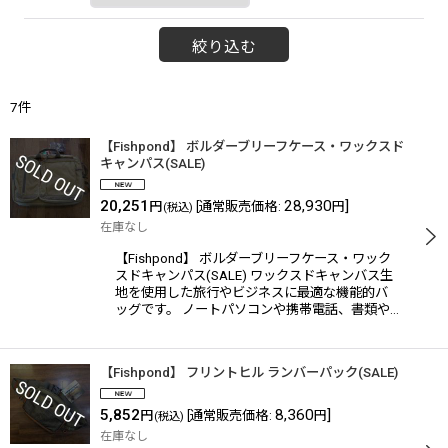
絞り込む
7
件
【Fishpond】 ボルダーブリーフケース・ワックスド
キャンパス(SALE)
20,251
28,930
]
円
[
通常販売価格
:
円
(税込)
在庫なし
【Fishpond】 ボルダーブリーフケース・ワック
スドキャンパス(SALE) ワックスドキャンバス生
地を使用した旅行やビジネスに最適な機能的バ
ッグです。 ノートパソコンや携帯電話、書類や…
【Fishpond】 フリントヒル ランバーパック(SALE)
5,852
8,360
]
円
[
通常販売価格
:
円
(税込)
在庫なし