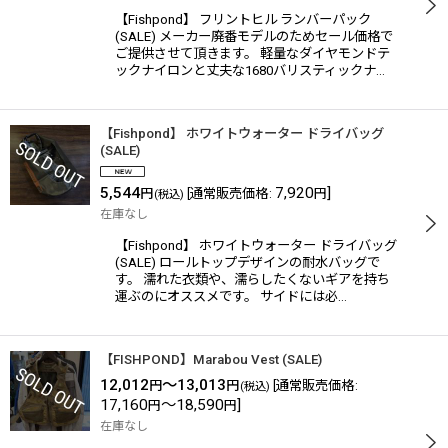
【Fishpond】 フリントヒル ランバーパック
(SALE) メーカー廃番モデルのためセール価格で
ご提供させて頂きます。 軽量なダイヤモンドテ
ックナイロンと丈夫な1680バリスティックナ…
【Fishpond】 ホワイトウォーター ドライバッグ
(SALE)
5,544
7,920
]
円
[
通常販売価格
:
円
(税込)
在庫なし
【Fishpond】 ホワイトウォーター ドライバッグ
(SALE) ロールトップデザインの耐水バッグで
す。 濡れた衣類や、濡らしたくないギアを持ち
運ぶのにオススメです。 サイドには必…
【FISHPOND】Marabou Vest (SALE)
12,012
～13,013
円
円
[
通常販売価格
:
(税込)
17,160
～18,590
]
円
円
在庫なし