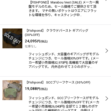
【FISHPOND】Marabou Vest (SALE) メーカー廃
盤モデルのため、セール価格でご提供させて頂
きます。 マチの無いポケットはウエアにフラッ
トな環境を作り、キャスティング中…
【Fishpond】 クラウドバースト ギアバッグ
(30%OFF)
24,095
円
(税込)
在庫なし
フィッシュポンド、大容量のギアバッグがモデル
チェンジにつき、セール価格30%OFFです。(メー
カー希望小売価格32,970円) 高機能で大容量のギ
アバッグです。 内外合わせて３０のポケッ…
【Fishpond】 SCCブリーフケース (30%OFF)
19,088
円
(税込)
フィッシュポンド、SCCブリーフケースがモデル
チェンジにつき、セール価格30%OFFです(メーカ
ー希望小売価格26,040円) 全部で１２個ものポケ
ットが付いた機能的なバッグです。 内側はノ…