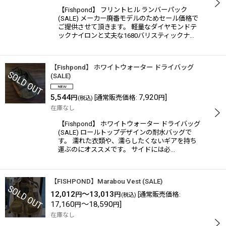
【Fishpond】 フリントヒル ランバーパック
(SALE) メーカー廃番モデルのためセール価格で
ご提供させて頂きます。 軽量なダイヤモンドテ
ックナイロンと丈夫な1680バリスティックナ…
【Fishpond】 ホワイトウォーター ドライバッグ
(SALE)
5,544
7,920
]
円
[
通常販売価格
:
円
(税込)
在庫なし
【Fishpond】 ホワイトウォーター ドライバッグ
(SALE) ロールトップデザインの耐水バッグで
す。 濡れた衣類や、濡らしたくないギアを持ち
運ぶのにオススメです。 サイドには必…
【FISHPOND】Marabou Vest (SALE)
12,012
～13,013
円
円
[
通常販売価格
:
(税込)
17,160
～18,590
]
円
円
在庫なし