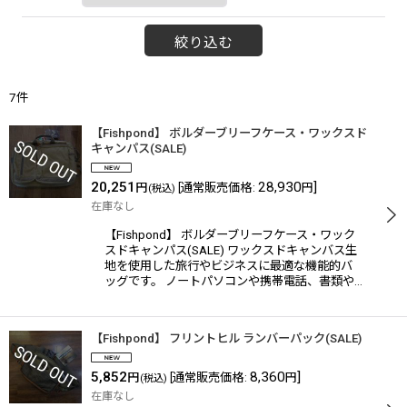
絞り込む
7
件
【Fishpond】 ボルダーブリーフケース・ワックスド
キャンパス(SALE)
20,251
28,930
]
円
[
通常販売価格
:
円
(税込)
在庫なし
【Fishpond】 ボルダーブリーフケース・ワック
スドキャンパス(SALE) ワックスドキャンバス生
地を使用した旅行やビジネスに最適な機能的バ
ッグです。 ノートパソコンや携帯電話、書類や…
【Fishpond】 フリントヒル ランバーパック(SALE)
5,852
8,360
]
円
[
通常販売価格
:
円
(税込)
在庫なし