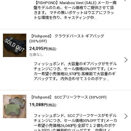
【FISHPOND】Marabou Vest (SALE) メーカー廃
盤モデルのため、セール価格でご提供させて頂
きます。 マチの無いポケットはウエアにフラッ
トな環境を作り、キャスティング中…
【Fishpond】 クラウドバースト ギアバッグ
(30%OFF)
24,095
円
(税込)
在庫なし
フィッシュポンド、大容量のギアバッグがモデル
チェンジにつき、セール価格30%OFFです。(メー
カー希望小売価格32,970円) 高機能で大容量のギ
アバッグです。 内外合わせて３０のポケッ…
【Fishpond】 SCCブリーフケース (30%OFF)
19,088
円
(税込)
フィッシュポンド、SCCブリーフケースがモデル
チェンジにつき、セール価格30%OFFです(メーカ
ー希望小売価格26,040円) 全部で１２個ものポケ
ットが付いた機能的なバッグです。 内側はノ…