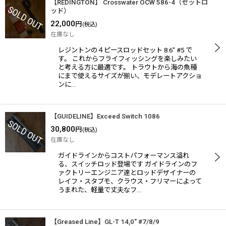
【REDINGTON】 Crosswater OCW 586-4（セットロ
ッド）
22,000
円
(税込)
在庫なし
レジントンの４ピースロッドセット 8.6" #5 で
す。 これからフライフィッシングを楽しみたい
と考える方に最適です。 トラウトから海の魚種
にまで使えるサイズが揃い、モデレートアクショ
ンに…
【GUIDELINE】Exceed Switch 1086
30,800
円
(税込)
在庫なし
ガイドラインからコストパフォーマンス溢れ
る、スイッチロッド登場です ガイドラインのフ
ァクトリーエンジニア達とロッドデザイナーの
レイフ・スタブモ、クラウス・フリマーによって
うまれた、軽量で丈夫なフ…
【Greased Line】GL-T 14,0" #7/8/9