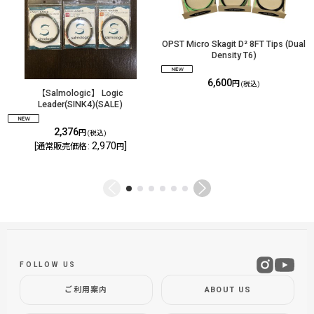
OPST Micro Skagit D² 8FT Tips (Dual
Density T6)
6,600
円
(税込)
【Salmologic】 Logic
Leader(SINK4)(SALE)
2,376
円
(税込)
2,970
]
[
通常販売価格
:
円
FOLLOW US
ご利用案内
ABOUT US