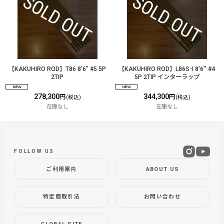
【KAKUHIRO ROD】T86 8'6" #5 5P
【KAKUHIRO ROD】L86S-I 8'6'' #4
2TIP
5P 2TIP インターラップ
278,300
344,300
円
円
(税込)
(税込)
在庫なし
在庫なし
FOLLOW US
ご利用案内
ABOUT US
特定商取引法
お問い合わせ