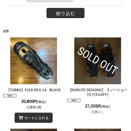
絞り込む
9
件
【TUBBS】FLEX RDG 24 - BLACK
【NORLITE DESIGNS】 スノーシュー
TS (15%OFF)
30,800
円
(税込)
21,505
円
(税込)
在庫数2個
在庫なし
カートに入れる