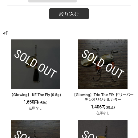
絞り込む
4
件
【Glowing】 KE The Fly (0.8g)
【Glowing】Trio The FLY ドリーバー
デンオリジナルカラー
1,650
円
(税込)
1,406
円
(税込)
在庫なし
在庫なし