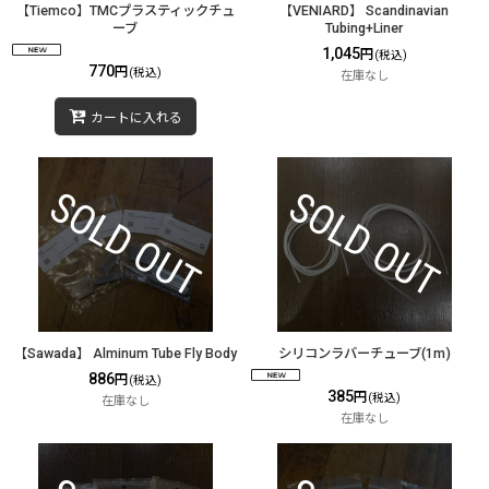
【Tiemco】TMCプラスティックチュ
【VENIARD】 Scandinavian
ーブ
Tubing+Liner
1,045
円
(税込)
770
円
(税込)
在庫なし
カートに入れる
【Sawada】 Alminum Tube Fly Body
シリコンラバーチューブ(1m)
886
円
(税込)
385
円
(税込)
在庫なし
在庫なし