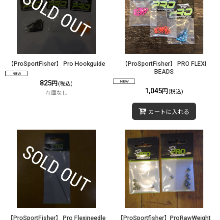
【ProSportFisher】 Pro Hookguide
【ProSportFisher】 PRO FLEXI
BEADS
825
円
(税込)
1,045
円
(税込)
在庫なし
カートに入れる
【ProSportFisher】 Pro Flexineedle
【ProSportfisher】ProRawWeight