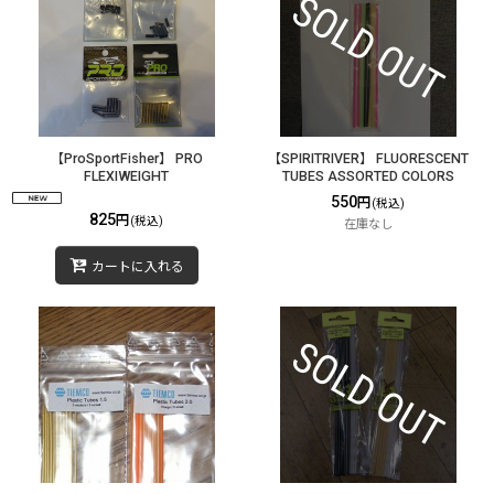
【ProSportFisher】 PRO
【SPIRITRIVER】 FLUORESCENT
FLEXIWEIGHT
TUBES ASSORTED COLORS
550
円
(税込)
825
円
(税込)
在庫なし
カートに入れる