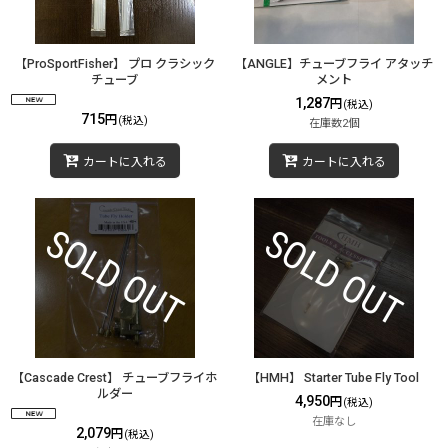
【ProSportFisher】 プロ クラシック
【ANGLE】チューブフライ アタッチ
チューブ
メント
1,287
円
(税込)
715
円
(税込)
在庫数2個
カートに入れる
カートに入れる
【Cascade Crest】 チューブフライホ
【HMH】 Starter Tube Fly Tool
ルダー
4,950
円
(税込)
在庫なし
2,079
円
(税込)