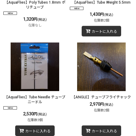
【AquaFlies】Poly Tubes 1.8mm ポ
【AquaFlies】Tube Weight 5.5mm
リチューブ
1,430
円
(税込)
1,320
円
(税込)
在庫数2個
在庫なし
カートに入れる
【AquaFlies】Tube Needle チューブ
【ANGLE】チューブフライチャック
ニードル
2,970
円
(税込)
在庫数2個
2,530
円
(税込)
在庫数3個
カートに入れる
カートに入れる