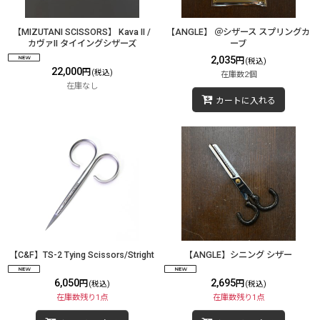
【MIZUTANI SCISSORS】 Kava II /
【ANGLE】 ＠シザース スプリングカ
カヴァII タイイングシザーズ
ーブ
2,035
円
(税込)
22,000
円
(税込)
在庫数2個
在庫なし
カートに入れる
【C&F】TS-2 Tying Scissors/Stright
【ANGLE】シニング シザー
6,050
2,695
円
円
(税込)
(税込)
在庫数残り1点
在庫数残り1点