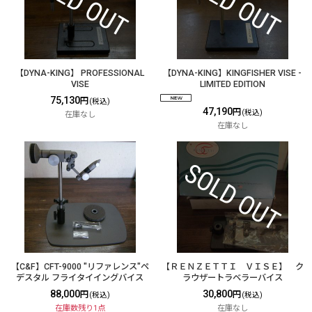
【DYNA-KING】 PROFESSIONAL
【DYNA-KING】KINGFISHER VISE -
VISE
LIMITED EDITION
75,130
円
(税込)
47,190
円
(税込)
在庫なし
在庫なし
【C&F】CFT-9000 "リファレンス"ペ
【ＲＥＮＺＥＴＴＩ ＶＩＳＥ】 ク
デスタル フライタイイングバイス
ラウザートラベラーバイス
88,000
30,800
円
円
(税込)
(税込)
在庫数残り1点
在庫なし