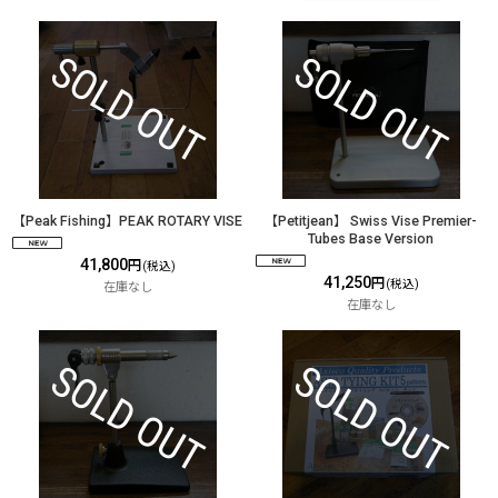
【Peak Fishing】PEAK ROTARY VISE
【Petitjean】 Swiss Vise Premier-
Tubes Base Version
41,800
円
(税込)
41,250
円
(税込)
在庫なし
在庫なし