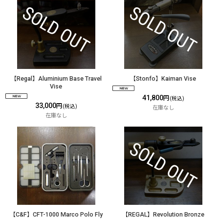
【Regal】Aluminium Base Travel
【Stonfo】Kaiman Vise
Vise
41,800
円
(税込)
33,000
円
(税込)
在庫なし
在庫なし
【C&F】CFT-1000 Marco Polo Fly
【REGAL】Revolution Bronze