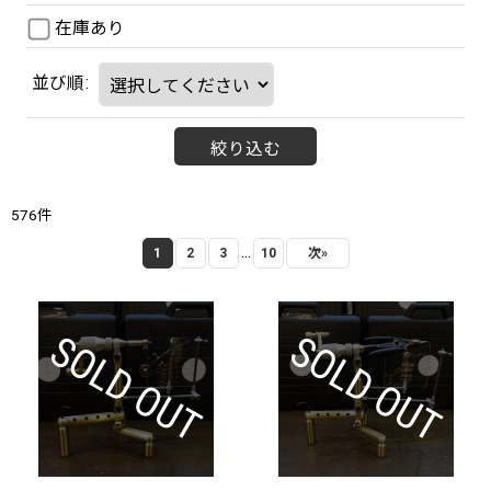
在庫あり
並び順
:
絞り込む
576
件
...
1
2
3
10
次
»