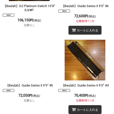
【Beulah】G2 Platinum Switch 10'8"
【Beulah】Guide Series II 9'0" #6
5/6WT
72,600
円
(税込)
106,150
円
(税込)
在庫数残り1点
在庫なし
カートに入れる
【Beulah】Guide Series II 9'0" #5
【Beulah】Guide Series II 9'0" #4
72,050
70,400
円
円
(税込)
(税込)
在庫なし
在庫数残り1点
カートに入れる