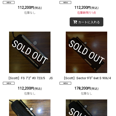
112,200
112,200
円
円
(税込)
(税込)
在庫なし
在庫数残り1点
カートに入れる
【Scott】FS 7'2" #3 723/5 JS
【Scott】Sector 9'0" 6wt S 906/4
112,200
178,200
円
円
(税込)
(税込)
在庫なし
在庫なし