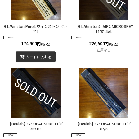
R.L.Winston Pure2 ウィンストン ピュ
【R.L.Winston】AIR2 MICROSPEY
ア2
11'3" 4wt
174,900
226,600
円
円
(税込)
(税込)
在庫なし
カートに入れる
【Beulah】G2 OPAL SURF 11'0"
【Beulah】G2 OPAL SURF 11'0"
#9/10
#7/8