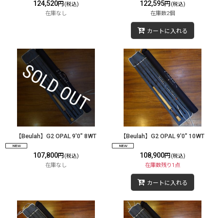
124,520
122,595
円
円
(税込)
(税込)
在庫なし
在庫数2個
カートに入れる
【Beulah】G2 OPAL 9'0" 8WT
【Beulah】G2 OPAL 9'0" 10WT
107,800
108,900
円
円
(税込)
(税込)
在庫なし
在庫数残り1点
カートに入れる