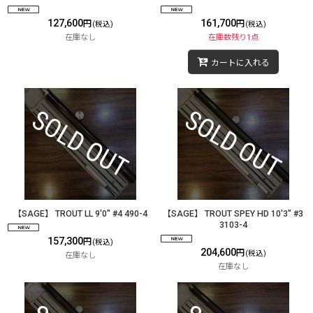
127,600
161,700
円
円
(税込)
(税込)
在庫なし
在庫数残り1点
カートに入れる
【SAGE】 TROUT LL 9'0" #4 490-4
【SAGE】 TROUT SPEY HD 10'3" #3
3103-4
157,300
円
(税込)
204,600
円
(税込)
在庫なし
在庫なし