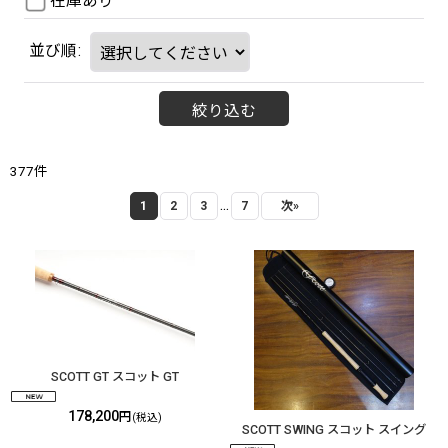
在庫あり
並び順
:
絞り込む
377
件
...
1
2
3
7
次
»
SCOTT GT スコット GT
178,200
円
(税込)
SCOTT SWING スコット スイング