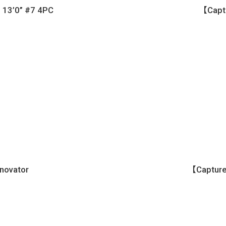
3’0” #7 4PC
【Capt
novator
【Capture