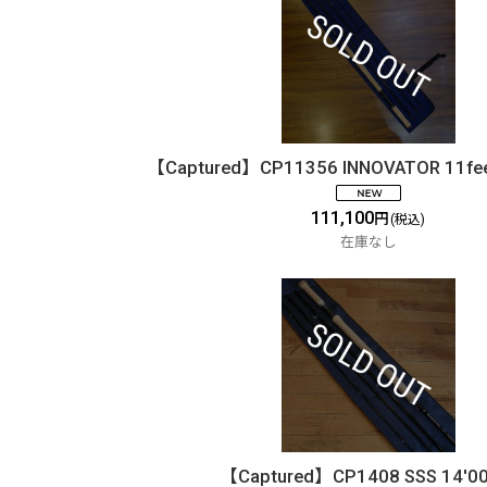
【Captured】CP11356 INNOVATOR 11fee
111,100
円
(税込)
在庫なし
【Captured】CP1408 SSS 14'00