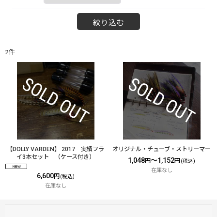
絞り込む
2
件
【DOLLY VARDEN】 2017 実績フラ
オリジナル・チューブ・ストリーマー
イ3本セット （ケース付き）
1,048
～1,152
円
円
(税込)
在庫なし
6,600
円
(税込)
在庫なし