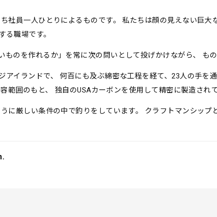
たち社員一人ひとりによるものです。 私たちは顔の見えない巨大
する職場です。
いものを作れるか」を常に次の問いとして投げかけながら、 も
アイランドで、 何百にも及ぶ綿密な工程を経て、23人の手を通
許容範囲のもと、 独自のUSAカーボンを使用して精密に製造され
ように厳しい条件の中で釣りをしています。 クラフトマンシップ
n.