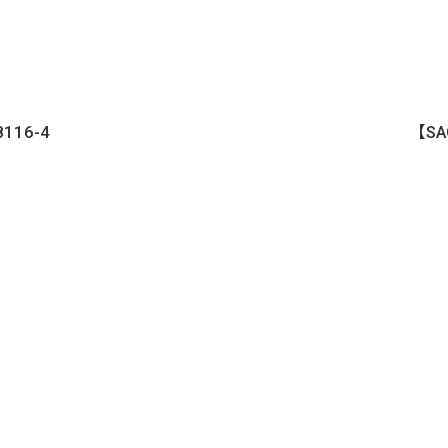
8116-4
【SAG