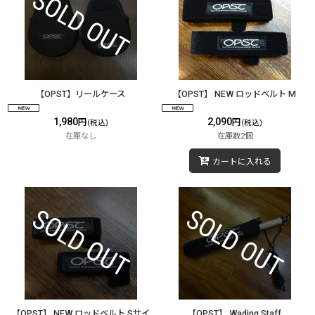
【OPST】リールケース
【OPST】 NEW ロッドベルト M
1,980
2,090
円
円
(税込)
(税込)
在庫なし
在庫数2個
カートに入れる
【OPST】 NEW ロッドベルト Sサイ
【OPST】 Wading Staff