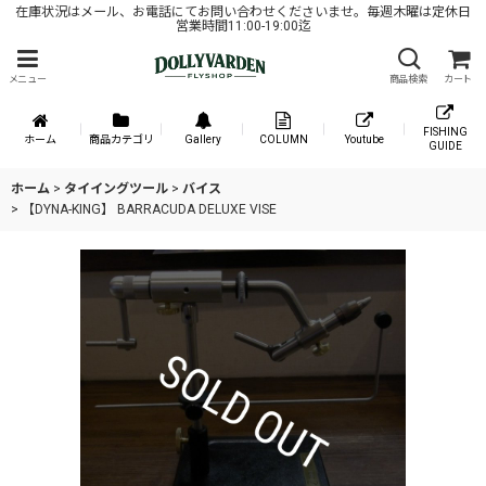
在庫状況はメール、お電話にてお問い合わせくださいませ。毎週木曜は定休日
営業時間11:00-19:00迄
メニュー
商品検索
カート
FISHING
ホーム
商品カテゴリ
Gallery
COLUMN
Youtube
GUIDE
ホーム
>
タイイングツール
>
バイス
>
【DYNA-KING】 BARRACUDA DELUXE VISE