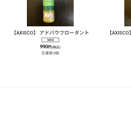
【AXISCO】 アドパウフロータント
【AXIS
990
円
(税込)
在庫数4個
DOLLYVARDEN
Fly Shop / Sapporo, Hokkaido