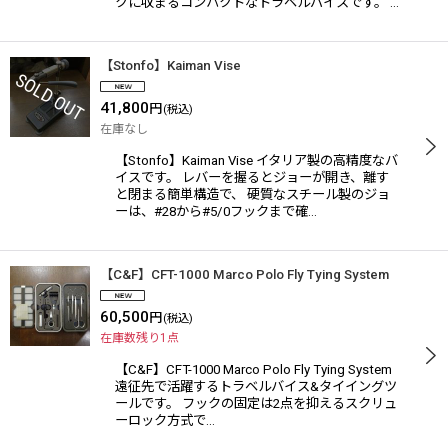
クに収まるコンパクトなトラベルバイスです。 …
【Stonfo】Kaiman Vise
41,800
円
(税込)
在庫なし
【Stonfo】Kaiman Vise イタリア製の高精度なバ
イスです。 レバーを握るとジョーが開き、離す
と閉まる簡単構造で、 硬質なスチール製のジョ
ーは、#28から#5/0フックまで確…
【C&F】CFT-1000 Marco Polo Fly Tying System
60,500
円
(税込)
在庫数残り1点
【C&F】CFT-1000 Marco Polo Fly Tying System
遠征先で活躍するトラベルバイス&タイイングツ
ールです。 フックの固定は2点を抑えるスクリュ
ーロック方式で…