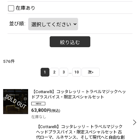
在庫あり
並び順
:
絞り込む
576
件
...
1
2
3
10
次
»
【Cottarelli】コッタレッリ – トラベルマジックヘッ
ドプラスバイス・限定スペシャルセット
63,800
円
(税込)
在庫なし
【Cottarelli】コッタレッリ – トラベルマジック
ヘッドプラスバイス・限定スペシャルセット 古
代ローマ、ルネサンス、そして現代へと自由な創