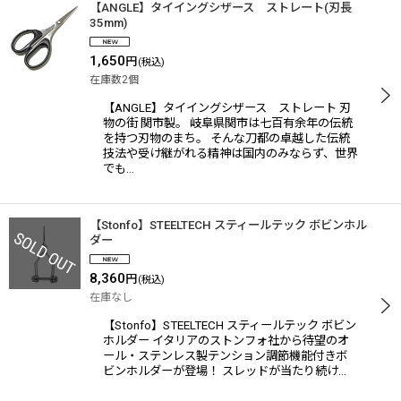
【ANGLE】タイイングシザース ストレート(刃長
35mm)
1,650
円
(税込)
在庫数2個
【ANGLE】タイイングシザース ストレート 刃
物の街 関市製。 岐阜県関市は七百有余年の伝統
を持つ刃物のまち。 そんな刀都の卓越した伝統
技法や受け継がれる精神は国内のみならず、世界
でも…
【Stonfo】STEELTECH スティールテック ボビンホル
ダー
8,360
円
(税込)
在庫なし
【Stonfo】STEELTECH スティールテック ボビン
ホルダー イタリアのストンフォ社から待望のオ
ール・ステンレス製テンション調節機能付きボ
ビンホルダーが登場！ スレッドが当たり続け…