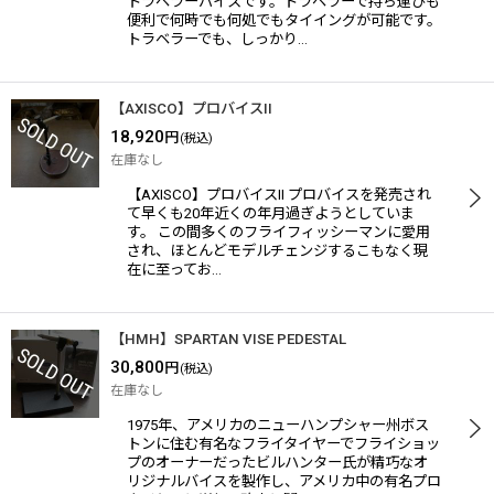
トラベラーバイスです。トラベラーで持ち運びも
便利で何時でも何処でもタイイングが可能です。
トラベラーでも、しっかり…
【AXISCO】プロバイスII
18,920
円
(税込)
在庫なし
【AXISCO】プロバイスII プロバイスを発売され
て早くも20年近くの年月過ぎようとしていま
す。 この間多くのフライフィッシーマンに愛用
され、ほとんどモデルチェンジするこもなく現
在に至ってお…
【HMH】SPARTAN VISE PEDESTAL
30,800
円
(税込)
在庫なし
1975年、アメリカのニューハンプシャー州ボス
トンに住む有名なフライタイヤーでフライショッ
プのオーナーだったビルハンター氏が精巧なオ
リジナルバイスを製作し、アメリカ中の有名プロ