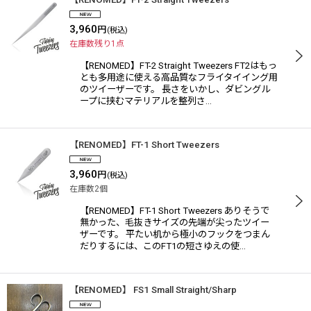
3,960
円
(税込)
在庫数残り1点
【RENOMED】FT-2 Straight Tweezers FT2はもっ
とも多用途に使える高品質なフライタイイング用
のツイーザーです。 長さをいかし、ダビングル
ープに挟むマテリアルを整列さ…
【RENOMED】FT-1 Short Tweezers
3,960
円
(税込)
在庫数2個
【RENOMED】FT-1 Short Tweezers ありそうで
無かった、毛抜きサイズの先端が尖ったツイー
ザーです。 平たい机から極小のフックをつまん
だりするには、このFT1の短さゆえの使…
【RENOMED】 FS1 Small Straight/Sharp