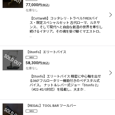
77,000
円
(税込)
在庫なし
【Cottarelli】コッタレリ - トラベルT-REXバイ
ス・限定スペシャルセット 古代ローマ、ルネサ
ンス、そして現代へと自由な創造の世界を牽引し
続けるイタリア。その魂を受け継ぐマエストロ、
…
【Stonfo】エリートバイス
58,300
円
(税込)
在庫なし
【Stonfo】エリートバイス 精密に中心軸を出せ
る360°フルロータリー機能付きのペデスタル式
バイス。 ナット＆レバー式ジョー「Stonfo 2」
（#22-#2/0対応）を搭載し、大まか…
【REGAL】TOOL BAR ツールバー