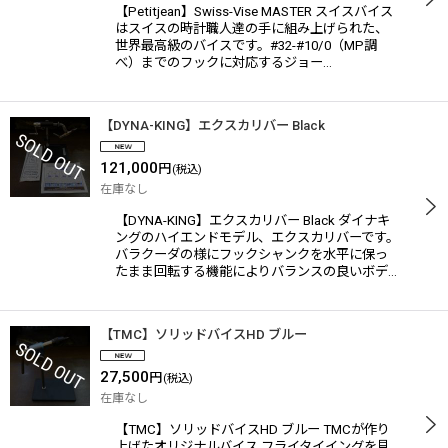
【Petitjean】Swiss-Vise MASTER スイスバイス
はスイスの時計職人達の手に組み上げられた、
世界最高級のバイスです。#32-#10/0（MP調
べ）までのフックに対応するジョー…
【DYNA-KING】エクスカリバー Black
121,000
円
(税込)
在庫なし
【DYNA-KING】エクスカリバー Black ダイナキ
ングのハイエンドモデル、エクスカリバーです。
バラクーダの様にフックシャンクを水平に保っ
たまま回転する機能によりバランスの良いボデ…
【TMC】ソリッドバイスHD ブルー
27,500
円
(税込)
在庫なし
【TMC】ソリッドバイスHD ブルー TMCが作り
上げたオリジナルバイス フライタイイングを見