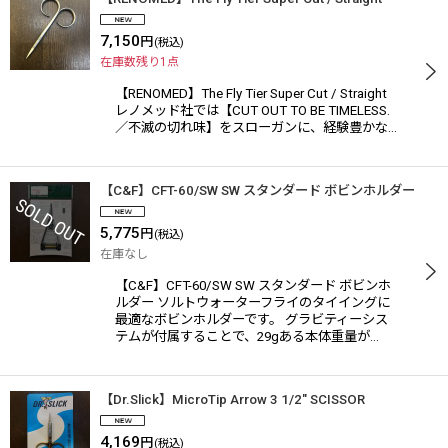
7,150
円
(税込)
在庫数残り1点
【RENOMED】The Fly Tier Super Cut / Straight
レノメッド社では【CUT OUT TO BE TIMELESS.
／不滅の切れ味】をスローガンに、経験豊かな…
【C&F】CFT-60/SW SW スタンダード ボビンホルダー
5,775
円
(税込)
在庫なし
【C&F】CFT-60/SW SW スタンダード ボビンホ
ルダー ソルトウォーターフライのタイイングに
最適なボビンホルダーです。 グラビティーシス
テムが付属することで、29gある本体重量が…
【Dr.Slick】MicroTip Arrow 3 1/2" SCISSOR
4,169
円
(税込)