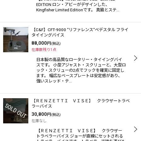
EDITION ロン・アビーがデザインした、
Kingfisher Limited Editionです。 真鍮とステ…
【C&F】CFT-9000 "リファレンス"ペデスタル フライ
タイイングバイス
88,000
円
(税込)
在庫数残り1点
日本製の高品質なロータリー・タイイングバイ
スです。 小型アジャスト・スクリューと、大型ロ
ック・スクリューの2点でフックを確実に固定し
ます。 幅広なベースプレートは安定感があり、
強いスレッド・テ…
【ＲＥＮＺＥＴＴＩ ＶＩＳＥ】 クラウザートラベ
ラーバイス
30,800
円
(税込)
在庫なし
【ＲＥＮＺＥＴＴＩ ＶＩＳＥ】 クラウザー
トラベラーバイス ジョーが直線にセットされる