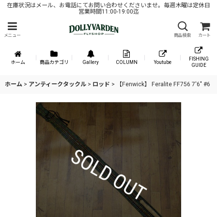
在庫状況はメール、お電話にてお問い合わせくださいませ。毎週木曜は定休日
営業時間11:00-19:00迄
メニュー
商品検索
カート
FISHING
ホーム
商品カテゴリ
Gallery
COLUMN
Youtube
GUIDE
ホーム
>
アンティークタックル
>
ロッド
>
【Fenwick】 Feralite FF756 7'6" #6