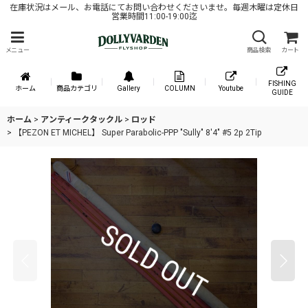
在庫状況はメール、お電話にてお問い合わせくださいませ。毎週木曜は定休日
営業時間11:00-19:00迄
メニュー
商品検索
カート
FISHING
ホーム
商品カテゴリ
Gallery
COLUMN
Youtube
GUIDE
ホーム
>
アンティークタックル
>
ロッド
>
【PEZON ET MICHEL】 Super Parabolic-PPP "Sully" 8'4" #5 2p 2Tip