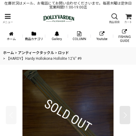
在庫状況はメール、お電話にてお問い合わせくださいませ。毎週木曜は定休日
営業時間11:00-19:00迄
メニュー
商品検索
カート
FISHING
ホーム
商品カテゴリ
Gallery
COLUMN
Youtube
GUIDE
ホーム
>
アンティークタックル
>
ロッド
>
【HARDY】Hardy Hollokona Hollolite 12'6" #9