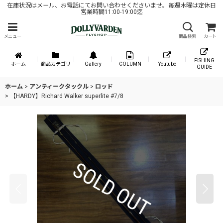
在庫状況はメール、お電話にてお問い合わせくださいませ。毎週木曜は定休日
営業時間11:00-19:00迄
メニュー
商品検索
カート
FISHING
ホーム
商品カテゴリ
Gallery
COLUMN
Youtube
GUIDE
ホーム
>
アンティークタックル
>
ロッド
>
【HARDY】Richard Walker superlite #7/8