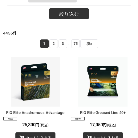
絞り込む
4456
件
...
1
2
3
75
次
»
RIO Elite Anadromous Advantage
RIO Elite Greased Line 40+
25,300
17,050
円
円
(税込)
(税込)