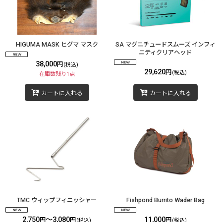
HIGUMA MASK ヒグマ マスク
SA マグニチュードスムーズ インフィ
ニティクリアヘッド
38,000
円
(税込)
29,620
円
(税込)
在庫数残り1点
カートに入れる
カートに入れる
TMC ウィップフィニッシャー
Fishpond Burrito Wader Bag
2,750
～3,080
11,000
円
円
円
(税込)
(税込)