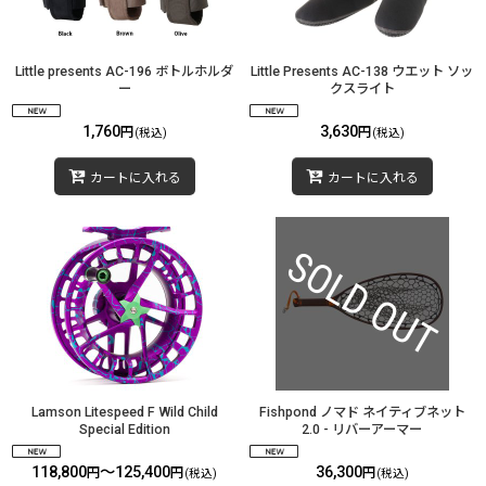
Little presents AC-196 ボトルホルダ
Little Presents AC-138 ウエット ソッ
ー
クスライト
1,760
3,630
円
円
(税込)
(税込)
カートに入れる
カートに入れる
Lamson Litespeed F Wild Child
Fishpond ノマド ネイティブネット
Special Edition
2.0 - リバーアーマー
118,800
～125,400
36,300
円
円
円
(税込)
(税込)