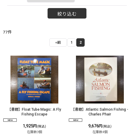
絞り込む
77
件
«
前
1
2
【書籍】Float Tube Magic: A Fly
【書籍】Atlantic Salmon Fishing -
Fishing Escape
Charles Phair
1,925
9,676
円
円
(税込)
(税込)
在庫数3個
在庫数4個