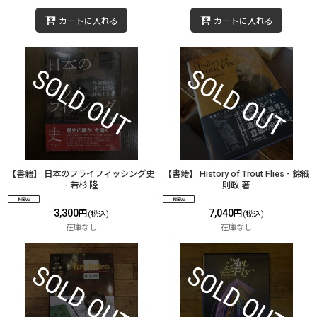
カートに入れる
カートに入れる
【書籍】 日本のフライフィッシング史
【書籍】 History of Trout Flies - 錦織
- 若杉 隆
則政 著
3,300
7,040
円
円
(税込)
(税込)
在庫なし
在庫なし