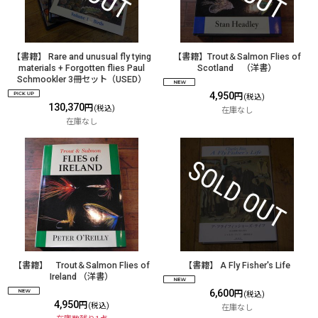
【書籍】 Rare and unusual fly tying
【書籍】Trout＆Salmon Flies of
materials + Forgotten flies Paul
Scotland （洋書）
Schmookler 3冊セット（USED）
4,950
円
(税込)
130,370
円
(税込)
在庫なし
在庫なし
【書籍】 Trout＆Salmon Flies of
【書籍】 A Fly Fisher's Life
Ireland （洋書）
6,600
円
(税込)
4,950
円
(税込)
在庫なし