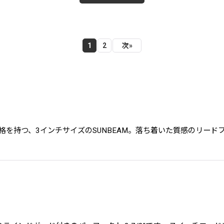
1
2
次
»
らしい風格を持つ、3インチサイズのSUNBEAM。落ち着いた質感のリ