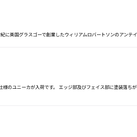
 REEL(RHW) 19世紀に英国グラスゴーで創業したウィリアムロバートソン
ムーンラッチ仕様のユニーカが入荷です。 エッジ部及びフェイス部に塗装