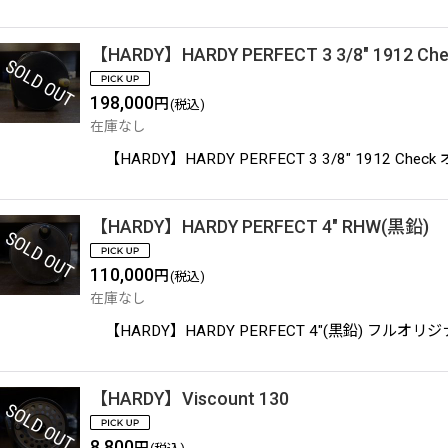
【HARDY】HARDY PERFECT 3 3/8" 1912 Ch
198,000
円
(税込)
在庫なし
【HARDY】HARDY PERFECT 3 3/8" 1
【HARDY】HARDY PERFECT 4" RHW(黒鉛)
110,000
円
(税込)
在庫なし
【HARDY】HARDY PERFECT 4"(黒鉛) 
【HARDY】Viscount 130
8,800