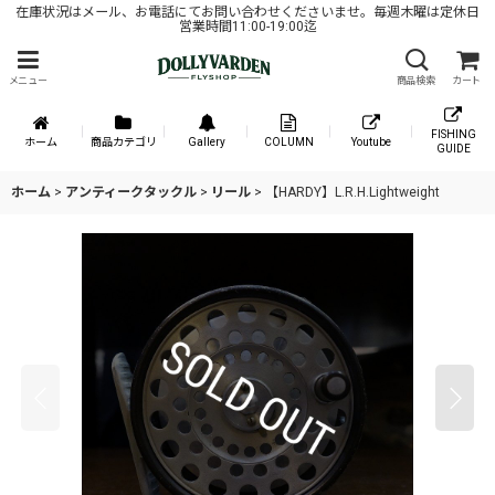
在庫状況はメール、お電話にてお問い合わせくださいませ。毎週木曜は定休日
営業時間11:00-19:00迄
メニュー
商品検索
カート
FISHING
ホーム
商品カテゴリ
Gallery
COLUMN
Youtube
GUIDE
ホーム
>
アンティークタックル
>
リール
>
【HARDY】L.R.H.Lightweight