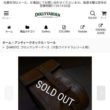
在庫状況はメール、お電話にてお問い合わせくださいませ。毎週木曜は定休日
営業時間11:00-19:00迄
メニュー
商品検索
カート
FISHING
ホーム
商品カテゴリ
Gallery
COLUMN
Youtube
GUIDE
ホーム
>
アンティークタックル
>
リール
>
【HARDY】ブロックレザーケース（大型ワイドドラムリール用）