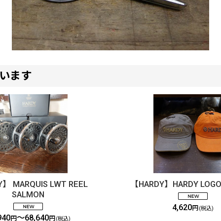
います
】 MARQUIS LWT REEL
【HARDY】HARDY LOGO 
SALMON
4,620
円
(税込)
940
～68,640
円
円
(税込)