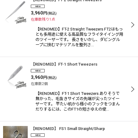
3,960
円
(税込)
在庫数残り1点
【RENOMED】FT-2 Straight Tweezers FT2はもっ
とも多用途に使える高品質なフライタイイング用
のツイーザーです。 長さをいかし、ダビングル
ープに挟むマテリアルを整列さ…
【RENOMED】FT-1 Short Tweezers
3,960
円
(税込)
在庫数2個
【RENOMED】FT-1 Short Tweezers ありそうで
無かった、毛抜きサイズの先端が尖ったツイー
ザーです。 平たい机から極小のフックをつまん
だりするには、このFT1の短さゆえの使…
【RENOMED】 FS1 Small Straight/Sharp