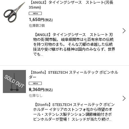
【ANGLE】タイイングシザース ストレート(刃長
35mm)
1,650
円
(税込)
在庫数2個
【ANGLE】タイイングシザース ストレート 刃
物の街 関市製。 岐阜県関市は七百有余年の伝統
を持つ刃物のまち。 そんな刀都の卓越した伝統
技法や受け継がれる精神は国内のみならず、世界
でも…
【Stonfo】STEELTECH スティールテック ボビンホル
ダー
8,360
円
(税込)
在庫なし
【Stonfo】STEELTECH スティールテック ボビン
ホルダー イタリアのストンフォ社から待望のオ
ール・ステンレス製テンション調節機能付きボ
ビンホルダーが登場！ スレッドが当たり続け…