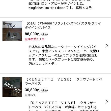
EDITION ロン・アビーがデザインした、
Kingfisher Limited Editionです。 真鍮とステ…
【C&F】CFT-9000 "リファレンス"ペデスタル フライ
タイイングバイス
88,000
円
(税込)
在庫数残り1点
日本製の高品質なロータリー・タイイングバイ
スです。 小型アジャスト・スクリューと、大型ロ
ック・スクリューの2点でフックを確実に固定し
ます。 幅広なベースプレートは安定感があり、
強いスレッド・テ…
【ＲＥＮＺＥＴＴＩ ＶＩＳＥ】 クラウザートラベ
ラーバイス
30,800
円
(税込)
在庫なし
【ＲＥＮＺＥＴＴＩ ＶＩＳＥ】 クラウザー
トラベラーバイス ジョーが直線にセットされる