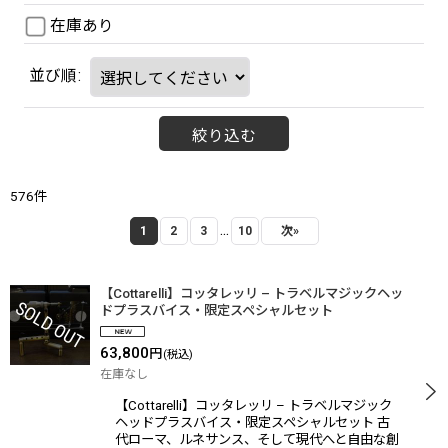
在庫あり
並び順
:
絞り込む
576
件
...
1
2
3
10
次
»
【Cottarelli】コッタレッリ – トラベルマジックヘッ
ドプラスバイス・限定スペシャルセット
63,800
円
(税込)
在庫なし
【Cottarelli】コッタレッリ – トラベルマジック
ヘッドプラスバイス・限定スペシャルセット 古
代ローマ、ルネサンス、そして現代へと自由な創