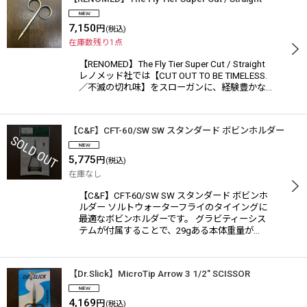
7,150
円
(税込)
在庫数残り1点
【RENOMED】The Fly Tier Super Cut / Straight
レノメッド社では【CUT OUT TO BE TIMELESS.
／不滅の切れ味】をスローガンに、経験豊かな…
【C&F】CFT-60/SW SW スタンダード ボビンホルダー
5,775
円
(税込)
在庫なし
【C&F】CFT-60/SW SW スタンダード ボビンホ
ルダー ソルトウォーターフライのタイイングに
最適なボビンホルダーです。 グラビティーシス
テムが付属することで、29gある本体重量が…
【Dr.Slick】MicroTip Arrow 3 1/2" SCISSOR
4,169
円
(税込)