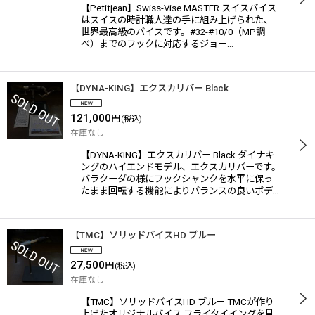
【Petitjean】Swiss-Vise MASTER スイスバイス
はスイスの時計職人達の手に組み上げられた、
世界最高級のバイスです。#32-#10/0（MP調
べ）までのフックに対応するジョー…
【DYNA-KING】エクスカリバー Black
121,000
円
(税込)
在庫なし
【DYNA-KING】エクスカリバー Black ダイナキ
ングのハイエンドモデル、エクスカリバーです。
バラクーダの様にフックシャンクを水平に保っ
たまま回転する機能によりバランスの良いボデ…
【TMC】ソリッドバイスHD ブルー
27,500
円
(税込)
在庫なし
【TMC】ソリッドバイスHD ブルー TMCが作り
上げたオリジナルバイス フライタイイングを見