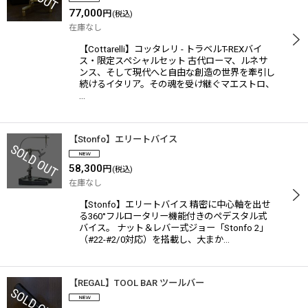
77,000
円
(税込)
在庫なし
【Cottarelli】コッタレリ - トラベルT-REXバイ
ス・限定スペシャルセット 古代ローマ、ルネサ
ンス、そして現代へと自由な創造の世界を牽引し
続けるイタリア。その魂を受け継ぐマエストロ、
…
【Stonfo】エリートバイス
58,300
円
(税込)
在庫なし
【Stonfo】エリートバイス 精密に中心軸を出せ
る360°フルロータリー機能付きのペデスタル式
バイス。 ナット＆レバー式ジョー「Stonfo 2」
（#22-#2/0対応）を搭載し、大まか…
【REGAL】TOOL BAR ツールバー