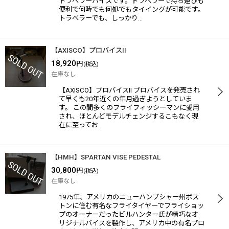
トラベラーバイスです。トラベラーで持ち運びも
便利で何時でも何処でもタイイングが可能です。
トラベラーでも、しっかり…
【AXISCO】プロバイスII
18,920
円
(税込)
在庫なし
【AXISCO】プロバイスII プロバイスを発売され
て早くも20年近くの年月過ぎようとしていま
す。 この間多くのフライフィッシーマンに愛用
され、ほとんどモデルチェンジするこもなく現
在に至ってお…
【HMH】SPARTAN VISE PEDESTAL
30,800
円
(税込)
在庫なし
1975年、アメリカのニューハンプシャー州ボス
トンに住む有名なフライタイヤーでフライショッ
プのオーナーだったビルハンター氏が精巧なオ
リジナルバイスを製作し、アメリカ中の有名プロ