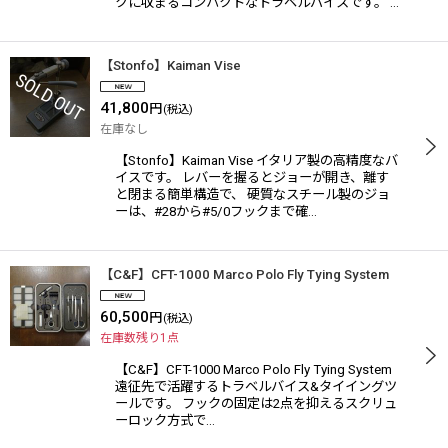
クに収まるコンパクトなトラベルバイスです。 …
【Stonfo】Kaiman Vise
41,800
円
(税込)
在庫なし
【Stonfo】Kaiman Vise イタリア製の高精度なバ
イスです。 レバーを握るとジョーが開き、離す
と閉まる簡単構造で、 硬質なスチール製のジョ
ーは、#28から#5/0フックまで確…
【C&F】CFT-1000 Marco Polo Fly Tying System
60,500
円
(税込)
在庫数残り1点
【C&F】CFT-1000 Marco Polo Fly Tying System
遠征先で活躍するトラベルバイス&タイイングツ
ールです。 フックの固定は2点を抑えるスクリュ
ーロック方式で…