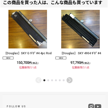
この商品を買った人は、こんな商品も買っています
【Douglas】SKY G 9'0" #4 4pc Rod
【Douglas】 SKY 4904 9'0" #4
150,700
97,790
円
円
(税込)
(税込)
在庫数残り1点
在庫数残り1点
FOLLOW US