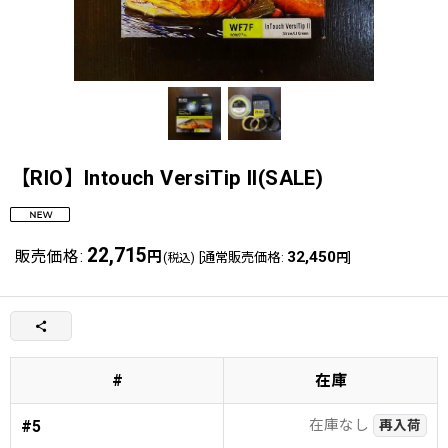
【RIO】Intouch VersiTip II(SALE)
22,715
販売価格
:
円
32,450
[
通常販売価格
:
]
(税込)
円
#
在庫
在庫なし
#5
再入荷