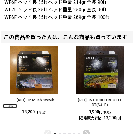
WF6F ヘッド長 35ft ヘッド重量 214gr 全長 90ft
WF7F ヘッド長 35ft ヘッド重量 250gr 全長 90ft
WF8F ヘッド長 35ft ヘッド重量 289gr 全長 100ft
この商品を買った人は、こんな商品も買っています
【RIO】 InTouch Switch
【RIO】INTOUCH TROUT LT -
DT(SALE)
13,200
9,900
円
円
(税込)
(税込)
13,200
]
[
通常販売価格
:
円