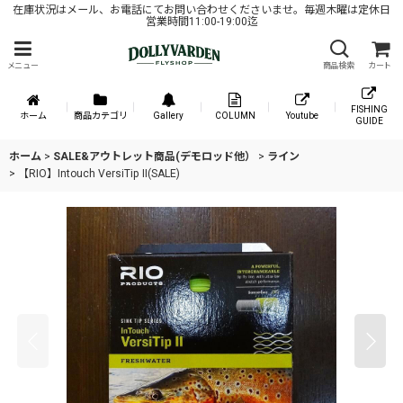
在庫状況はメール、お電話にてお問い合わせくださいませ。毎週木曜は定休日
営業時間11:00-19:00迄
メニュー
商品検索
カート
FISHING
ホーム
商品カテゴリ
Gallery
COLUMN
Youtube
GUIDE
ホーム
>
SALE&アウトレット商品(デモロッド他）
>
ライン
>
【RIO】Intouch VersiTip II(SALE)