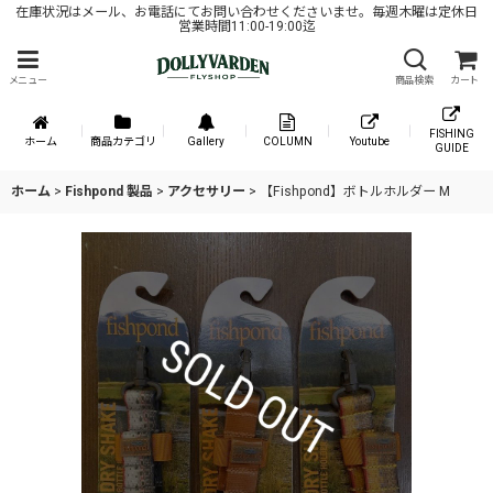
在庫状況はメール、お電話にてお問い合わせくださいませ。毎週木曜は定休日
営業時間11:00-19:00迄
メニュー
商品検索
カート
FISHING
ホーム
商品カテゴリ
Gallery
COLUMN
Youtube
GUIDE
ホーム
>
Fishpond 製品
>
アクセサリー
>
【Fishpond】ボトルホルダー M