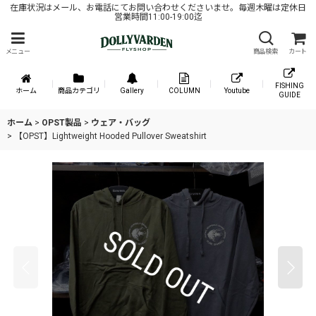
在庫状況はメール、お電話にてお問い合わせくださいませ。毎週木曜は定休日
営業時間11:00-19:00迄
メニュー
商品検索
カート
FISHING
ホーム
商品カテゴリ
Gallery
COLUMN
Youtube
GUIDE
ホーム
>
OPST製品
>
ウェア・バッグ
>
【OPST】Lightweight Hooded Pullover Sweatshirt