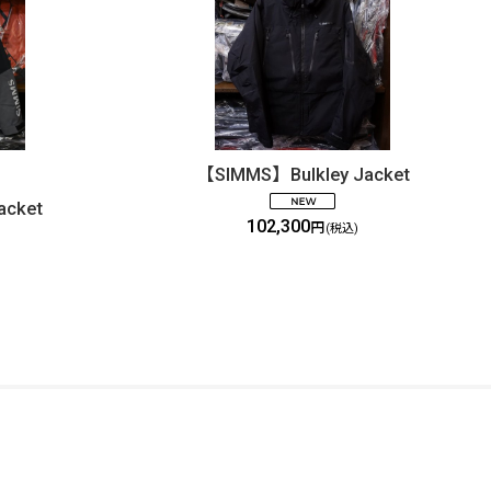
【SIMMS】Bulkley Jacket
acket
102,300
円
(税込)
FOLLOW US