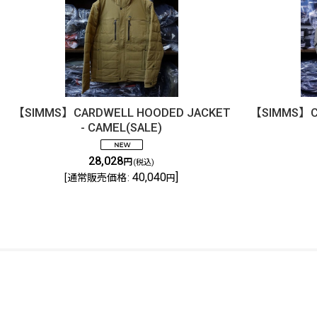
【SIMMS】CARDWELL HOODED JACKET
【SIMMS】Chal
- CAMEL(SALE)
28,028
円
(税込)
40,040
]
[
通常販売価格
:
円
DOLLYVARDEN
Fly Shop / Sapporo, Hokkaido