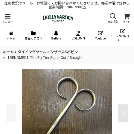
在庫状況はメール、お電話にてお問い合わせくださいませ。毎週木曜は定休日
営業時間11:00-19:00迄
メニュー
商品検索
カート
FISHING
ホーム
商品カテゴリ
Gallery
COLUMN
Youtube
GUIDE
ホーム
>
タイイングツール
>
シザース&ボビン
>
【RENOMED】The Fly Tier Super Cut / Straight