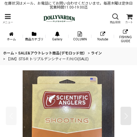
在庫状況はメール、お電話にてお問い合わせくださいませ。毎週木曜は定休日
営業時間11:00-19:00迄
メニュー
商品検索
カート
FISHING
ホーム
商品カテゴリ
Gallery
COLUMN
Youtube
GUIDE
ホーム
>
SALE&アウトレット商品(デモロッド他）
>
ライン
>
【3M】STS-R トリプルデンシティー F/H/CI(SALE)