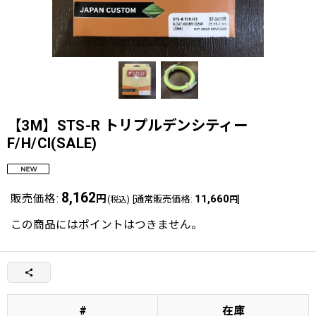
【3M】STS-R トリプルデンシティー
F/H/CI(SALE)
8,162
販売価格
:
円
11,660
[
通常販売価格
:
]
(税込)
円
この商品にはポイントはつきません。
#
在庫