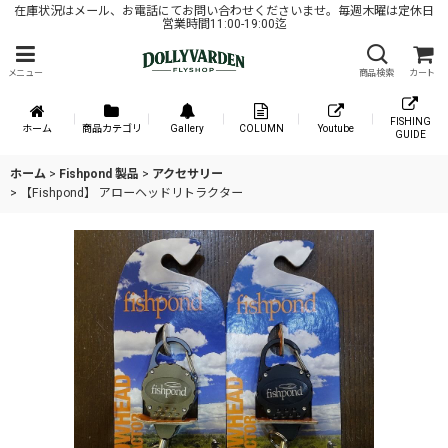
在庫状況はメール、お電話にてお問い合わせくださいませ。毎週木曜は定休日
営業時間11:00-19:00迄
メニュー
商品検索
カート
FISHING
ホーム
商品カテゴリ
Gallery
COLUMN
Youtube
GUIDE
ホーム
>
Fishpond 製品
>
アクセサリー
>
【Fishpond】 アローヘッドリトラクター