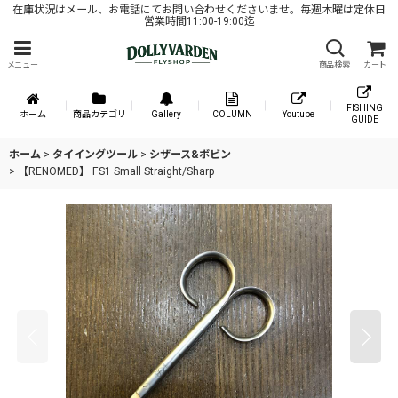
在庫状況はメール、お電話にてお問い合わせくださいませ。毎週木曜は定休日
営業時間11:00-19:00迄
メニュー
商品検索
カート
FISHING
ホーム
商品カテゴリ
Gallery
COLUMN
Youtube
GUIDE
ホーム
>
タイイングツール
>
シザース&ボビン
>
【RENOMED】 FS1 Small Straight/Sharp